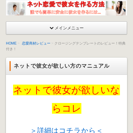
ネッ
ト恋
愛が
メインメニュー
成功
する
HOME
恋愛商材レビュー
クロージングテンプレートのレビュー！特典
彼女
付き！
を作
る方
ネットで彼女が欲しい方のマニュアル
法〜
出会
い
ネットで彼女が欲しいな
方・
口説
くマ
らコレ
ニュ
アル
＞詳細はコチラから＜