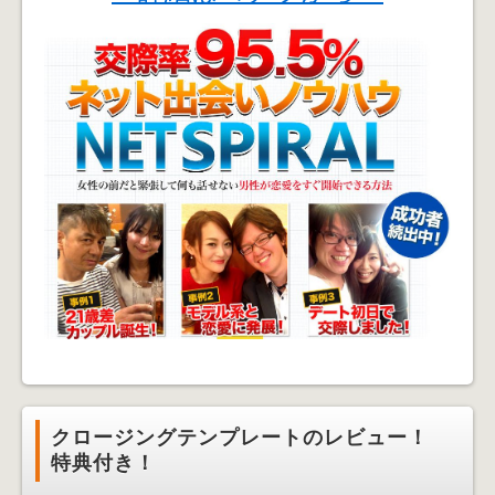
クロージングテンプレートのレビュー！
特典付き！