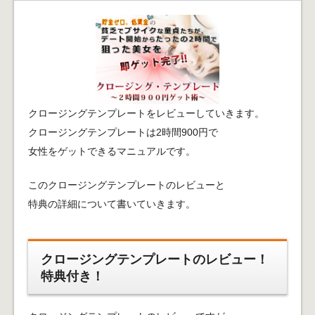
クロージングテンプレートをレビューしていきます。
クロージングテンプレートは2時間900円で
女性をゲットできるマニュアルです。
このクロージングテンプレートのレビューと
特典の詳細について書いていきます。
クロージングテンプレートのレビュー！
特典付き！