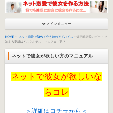
ネッ
ト恋
愛が
メインメニュー
成功
する
HOME
ネット恋愛で初めて会う時のアドバイス
遠距離恋愛のデートで
彼女
泊まる場所はどこ？ホテル・ネカフェ・家？
を作
る方
ネットで彼女が欲しい方のマニュアル
法〜
出会
い
ネットで彼女が欲しいな
方・
口説
くマ
らコレ
ニュ
アル
＞詳細はコチラから＜