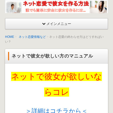
ネッ
ト恋
愛が
メインメニュー
成功
する
HOME
ネット恋愛情報など
ネット恋愛の終わらせ方はどうすればい
彼女
い？
を作
る方
ネットで彼女が欲しい方のマニュアル
法〜
出会
い
ネットで彼女が欲しいな
方・
口説
くマ
らコレ
ニュ
アル
＞詳細はコチラから＜