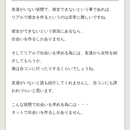
友達がいない状態で、彼女できないという事であれば、
リアルで彼女を作るというのは非常に難しいですね。
彼女ができないという状況にあるなら、
出会いを作るしかありません。
そしてリアルで出会いを求める為には、友達から女性を紹
介してもらうか、
後は合コンに行ったりするくらいでしょうね。
友達がいないと誰も紹介してくれませんし、合コンにも誘
われづらいと思います。
こんな状態で出会いを求める為には・・・
ネットで出会いを作るしかありません。