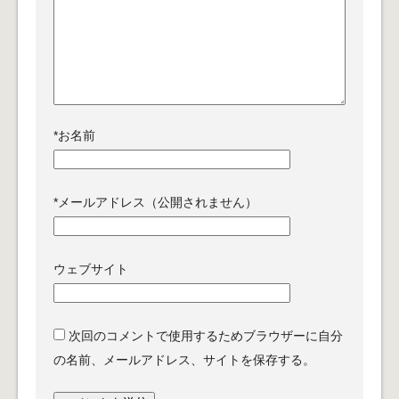
*
お名前
*
メールアドレス（公開されません）
ウェブサイト
次回のコメントで使用するためブラウザーに自分
の名前、メールアドレス、サイトを保存する。