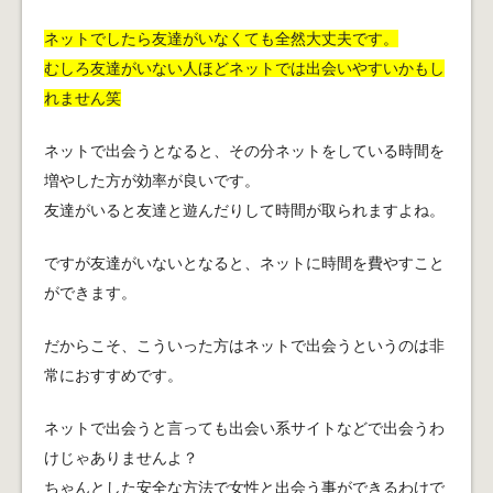
ネットでしたら友達がいなくても全然大丈夫です。
むしろ友達がいない人ほどネットでは出会いやすいかもし
れません笑
ネットで出会うとなると、その分ネットをしている時間を
増やした方が効率が良いです。
友達がいると友達と遊んだりして時間が取られますよね。
ですが友達がいないとなると、ネットに時間を費やすこと
ができます。
だからこそ、こういった方はネットで出会うというのは非
常におすすめです。
ネットで出会うと言っても出会い系サイトなどで出会うわ
けじゃありませんよ？
ちゃんとした安全な方法で女性と出会う事ができるわけで