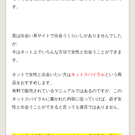
す。
昔は出会い系サイトで出会うくらいしかありませんでした
が、
今はネット上でいろんな方法で女性と出会うことができま
す。
ネットで女性と出会いたい方は
ネットスパイラル
という商
品をおすすめします。
有料で販売されているマニュアルではあるのですが、この
ネットスパイラルに書かれた内容に従っていけば、必ず女
性と出会うことができると言っても過言ではありません。