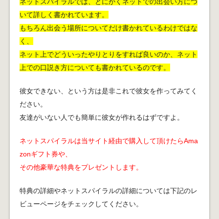
ネットスパイラルでは、とにかくネットでの出会い方につ
いて詳しく書かれています。
もちろん出会う場所についてだけ書かれているわけではな
く、
ネット上でどういったやりとりをすれば良いのか、ネット
上での口説き方についても書かれているのです。
彼女できない、という方は是非これで彼女を作ってみてく
ださい。
友達がいない人でも簡単に彼女が作れるはずですよ。
ネットスパイラルは当サイト経由で購入して頂けたらAma
zonギフト券や、
その他豪華な特典をプレゼントします。
特典の詳細やネットスパイラルの詳細については下記のレ
ビューページをチェックしてください。