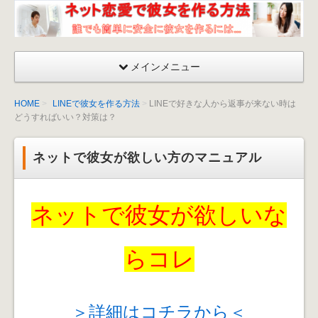
ネッ
ト恋
愛が
メインメニュー
成功
する
HOME
LINEで彼女を作る方法
LINEで好きな人から返事が来ない時は
彼女
どうすればいい？対策は？
を作
る方
ネットで彼女が欲しい方のマニュアル
法〜
出会
い
ネットで彼女が欲しいな
方・
口説
くマ
らコレ
ニュ
アル
＞詳細はコチラから＜