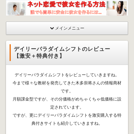
ネッ
ト恋
愛が
メインメニュー
成功
する
彼女
デイリーパラダイムシフトのレビュー
を作
【激安＋特典付き】
る方
法〜
デイリーパラダイムシフトをレビューしていきますね。
出会
今まで様々な教材を発売してきた木多崇将さんの情報商材
い
方・
です。
口説
月額課金型ですが、その分価格がめちゃくちゃ低価格に設
くマ
定されています。
ニュ
ですが、更にデイリーパラダイムシフトを激安購入する特
アル
典付きサイトも紹介していきますね。