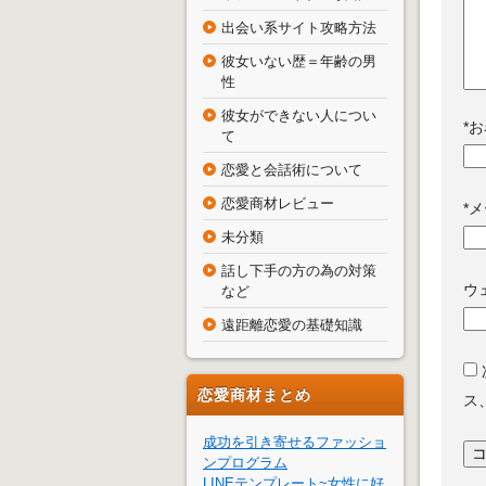
出会い系サイト攻略方法
彼女いない歴＝年齢の男
性
彼女ができない人につい
*
お
て
恋愛と会話術について
恋愛商材レビュー
*
メ
未分類
話し下手の方の為の対策
ウ
など
遠距離恋愛の基礎知識
恋愛商材まとめ
ス
成功を引き寄せるファッショ
ンプログラム
LINEテンプレート~女性に好