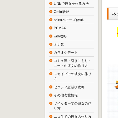
LINEで彼女を作る方法
Omiai攻略
ネ
pairs(ペアーズ)攻略
PCMAX
with攻略
オナ禁
カラオケデート
コミュ障・引きこもり・
ニートの彼女の作り方
スカイプでの彼女の作り
方
ゼクシィ恋結び攻略
その他恋愛情報
ツイッターでの彼女の作
り方
ニコ生での彼女の作り方