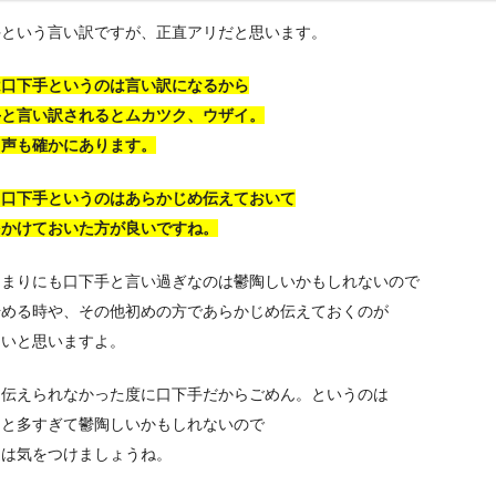
手という言い訳ですが、正直アリだと思います。
は口下手というのは言い訳になるから
手と言い訳されるとムカツク、ウザイ。
て声も確かにあります。
、口下手というのはあらかじめ伝えておいて
をかけておいた方が良いですね。
あまりにも口下手と言い過ぎなのは鬱陶しいかもしれないので
始める時や、その他初めの方であらかじめ伝えておくのが
良いと思いますよ。
く伝えられなかった度に口下手だからごめん。というのは
っと多すぎて鬱陶しいかもしれないので
辺は気をつけましょうね。