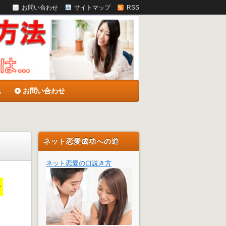
お問い合わせ
サイトマップ
RSS
＝年齢だった僕が実体験を基にネットで彼女
くマニュアル
他
お問い合わせ
ネット恋愛成功への道
ネット恋愛の口説き方
レ