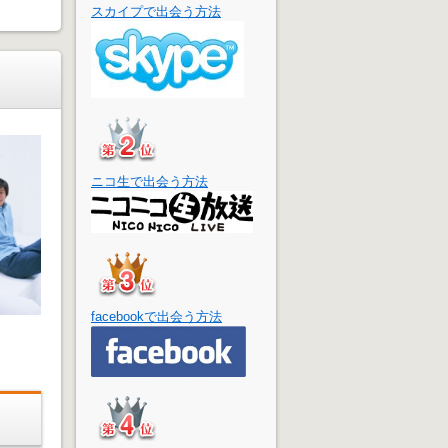
スカイプで出会う方法
ニコ生で出会う方法
facebookで出会う方法