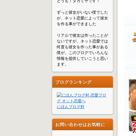
どうも！タカミヤです！
ずっと彼女がいない僕でした
が、ネット恋愛によって彼女
を作る事ができました
リアルで彼女は作ったことが
ないですが、ネット恋愛では
何度も彼女を作った事がある
僕が、このブログでいろんな
情報を提供していこうと思い
ます。
ブログランキング
にほんブログ村
お問い合わせはお気軽に