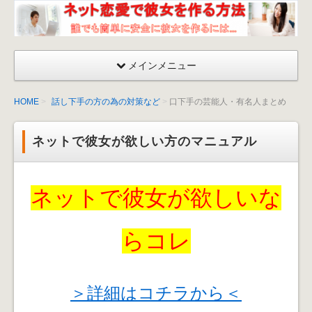
ネッ
ト恋
愛が
メインメニュー
成功
する
HOME
話し下手の方の為の対策など
口下手の芸能人・有名人まとめ
彼女
を作
ネットで彼女が欲しい方のマニュアル
る方
法〜
出会
ネットで彼女が欲しいな
い
方・
口説
らコレ
くマ
ニュ
アル
＞詳細はコチラから＜