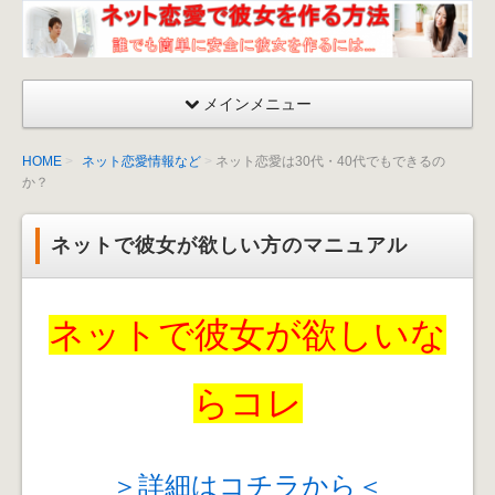
ネッ
ト恋
愛が
メインメニュー
成功
する
HOME
ネット恋愛情報など
ネット恋愛は30代・40代でもできるの
彼女
か？
を作
る方
ネットで彼女が欲しい方のマニュアル
法〜
出会
い
ネットで彼女が欲しいな
方・
口説
くマ
らコレ
ニュ
アル
＞詳細はコチラから＜