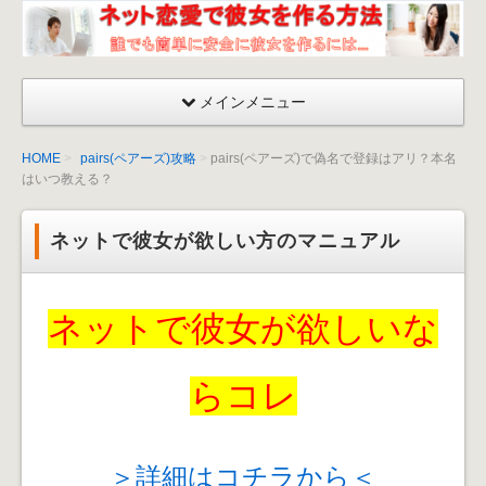
ネッ
ト恋
愛が
メインメニュー
成功
する
HOME
pairs(ペアーズ)攻略
pairs(ペアーズ)で偽名で登録はアリ？本名
彼女
はいつ教える？
を作
る方
ネットで彼女が欲しい方のマニュアル
法〜
出会
い
ネットで彼女が欲しいな
方・
口説
くマ
らコレ
ニュ
アル
＞詳細はコチラから＜