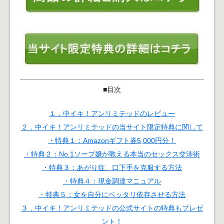
■目次
１．中イキ！アンリミテッドのレビュー
２．中イキ！アンリミテッドの当サイト限定特典に関して
・特典１：Amazonギフト券5,000円分！
・特典２：No.1ソープ嬢が教える本当のセックス交渉術
・特典３：あがり症、口下手を克服する方法
・特典４：現金調達マニュアル
・特典５：女を自分にベッタリ依存させる方法
３．中イキ！アンリミテッドの公式サイトの特典もプレゼ
ント！