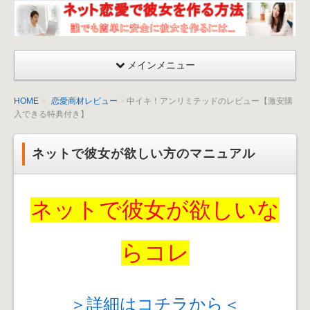
ネッ
ト恋
愛が
メインメニュー
成功
する
HOME
恋愛商材レビュー
中イキ！アンリミテッドのレビュー【激安購
彼女
入できる特典付き】
を作
る方
ネットで彼女が欲しい方のマニュアル
法〜
出会
い
ネットで彼女が欲しいな
方・
口説
くマ
らコレ
ニュ
アル
＞詳細はコチラから＜