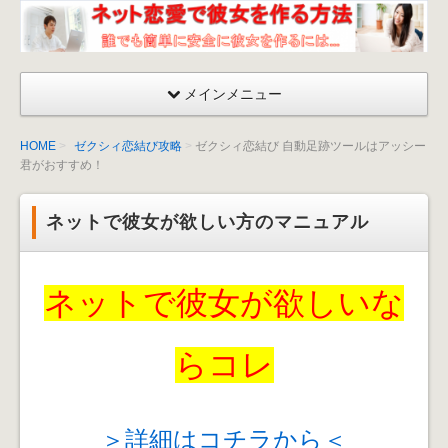
ネッ
ト恋
愛が
メインメニュー
成功
する
HOME
ゼクシィ恋結び攻略
ゼクシィ恋結び 自動足跡ツールはアッシー
彼女
君がおすすめ！
を作
る方
ネットで彼女が欲しい方のマニュアル
法〜
出会
い
ネットで彼女が欲しいな
方・
口説
くマ
らコレ
ニュ
アル
＞詳細はコチラから＜