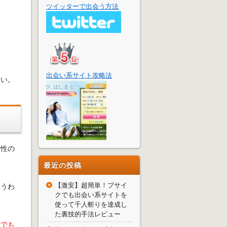
ツイッターで出会う方法
出会い系サイト攻略法
さい。
女性の
最近の投稿
【激安】超簡単！ブサイ
いうわ
クでも出会い系サイトを
使って千人斬りを達成し
た裏技的手法レビュー
性でも