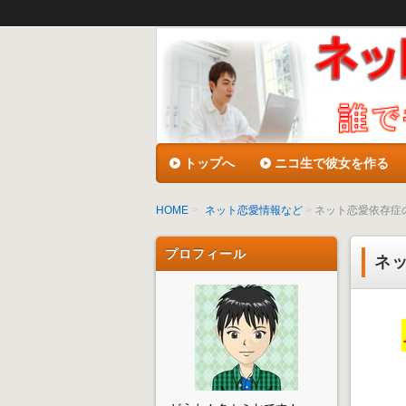
ネット恋愛を本気で成功させて彼女を
を作る方法を紹介していくので自信は
ネット恋愛が成功す
トップへ
ニコ生で彼女を作る
HOME
ネット恋愛情報など
ネット恋愛依存症
プロフィール
ネ