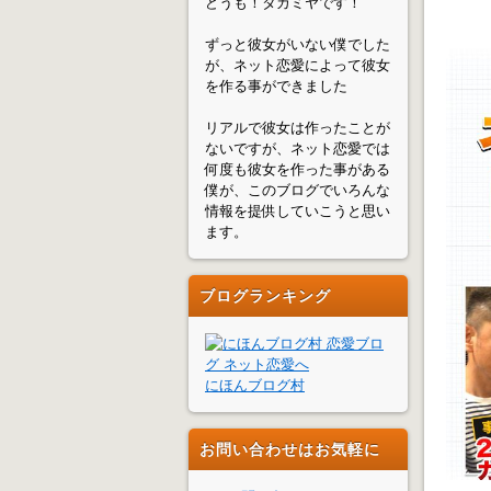
どうも！タカミヤです！
ずっと彼女がいない僕でした
が、ネット恋愛によって彼女
を作る事ができました
リアルで彼女は作ったことが
ないですが、ネット恋愛では
何度も彼女を作った事がある
僕が、このブログでいろんな
情報を提供していこうと思い
ます。
ブログランキング
にほんブログ村
お問い合わせはお気軽に