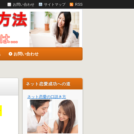
お問い合わせ
サイトマップ
RSS
＝年齢だった僕が実体験を基にネットで彼女
くマニュアル
他
お問い合わせ
ネット恋愛成功への道
ネット恋愛の口説き方
レ