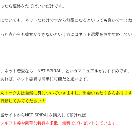
あったら連絡をたてばいいだけです。
いについても、ネットなわけですから無限になるといっても良いですよ
いった点からも彼女ができないという方にはネット恋愛をおすすめして
、ネット恋愛なら「NET SPIRAL」というマニュアルがおすすめです。
があれば、ネット恋愛は簡単に可能だと思います。
ろんトーク力は自然に身についていきますし、出会いもたくさんありま
は行動してみてください！
当サイトからNET SPIRALを購入して頂ければ
ゾンギフト券や豪華な特典を多数、無料でプレゼントしています。