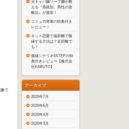
元キャバ嬢ソープ嬢が教
える『系統別、男性の攻
略法』が激安！
コミュ力将軍の特典付き
レビュー！
ネット恋愛で遠距離で復
縁する方法は？近距離で
も！
復縁シナリオ5STEPの特
典付きレビュー【株式会
社KABUTO】
アーカイブ
、嫌で
2020年7月
2020年6月
2020年4月
2020年3月