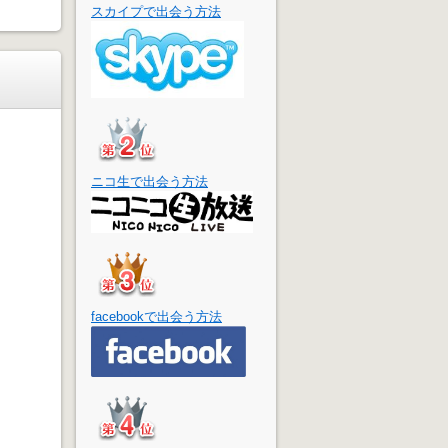
スカイプで出会う方法
ニコ生で出会う方法
facebookで出会う方法