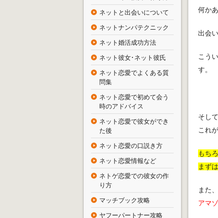
何か
ネットと出会いについて
ネットナンパテクニック
出会
ネット婚活成功方法
こう
ネット彼女･ネット彼氏
す。
ネット恋愛でよくある質
問集
ネット恋愛で初めて会う
時のアドバイス
そして
ネット恋愛で彼女ができ
これ
た後
ネット恋愛の口説き方
もち
ネット恋愛情報など
まず
ネトゲ恋愛での彼女の作
り方
また、
マッチブック攻略
アマ
ヤフーパートナー攻略