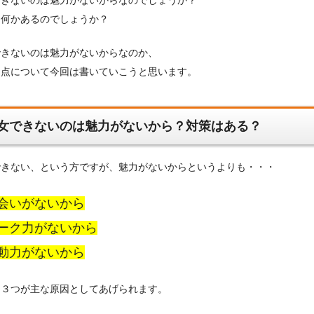
は何かあるのでしょうか？
できないのは魅力がないからなのか、
う点について今回は書いていこうと思います。
女できないのは魅力がないから？対策はある？
できない、という方ですが、魅力がないからというよりも・・・
会いがないから
ーク力がないから
動力がないから
ら３つが主な原因としてあげられます。