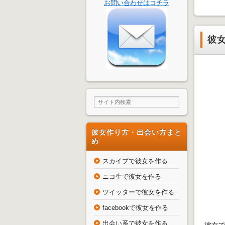
お問い合わせはコチラ
彼
彼女作り方・出会い方まと
め
スカイプで彼女を作る
ニコ生で彼女を作る
ツイッターで彼女を作る
facebookで彼女を作る
出会い系で彼女を作る
彼女