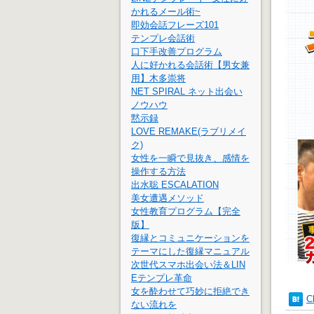
かれるメール術~
即効会話フレーズ101
テンプレ会話術
口下手改善プログラム
人に好かれる会話術【男女兼
用】木多崇将
NET SPIRAL ネット出会い
ノウハウ
黙示録
LOVE REMAKE(ラブリメイ
ク)
女性を一瞬で見抜き、感情を
操作する方法
出水聡 ESCALATION
美女遭遇メソッド
女性教育プログラム【完全
版】
復縁とコミュニケーションを
テーマにした復縁マニュアル
次世代スマホ出会い法＆LIN
Eテンプレ革命
女を酔わせて巧妙に拒絶でき
C
ない流れを