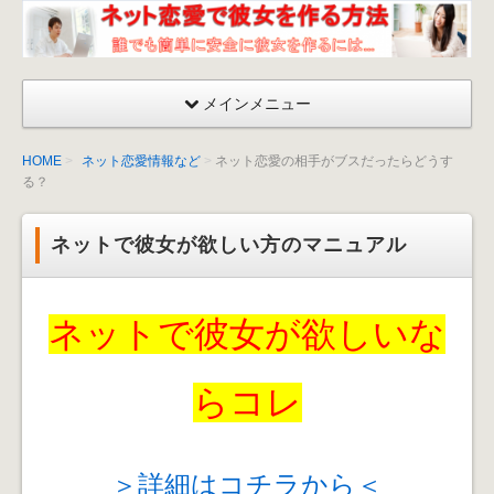
ネッ
ト恋
愛が
メインメニュー
成功
する
HOME
ネット恋愛情報など
ネット恋愛の相手がブスだったらどうす
彼女
る？
を作
る方
ネットで彼女が欲しい方のマニュアル
法〜
出会
い
ネットで彼女が欲しいな
方・
口説
くマ
らコレ
ニュ
アル
＞詳細はコチラから＜