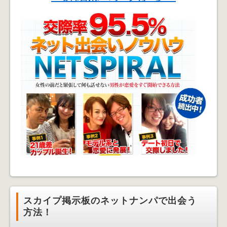
スカイプ掲示板のネットナンパで出会う
方法！