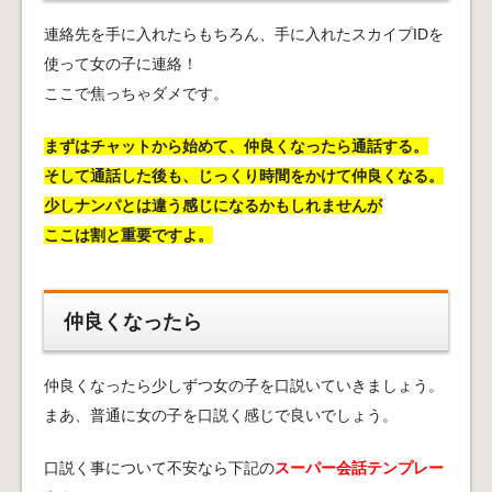
連絡先を手に入れたらもちろん、手に入れたスカイプIDを
使って女の子に連絡！
ここで焦っちゃダメです。
まずはチャットから始めて、仲良くなったら通話する。
そして通話した後も、じっくり時間をかけて仲良くなる。
少しナンパとは違う感じになるかもしれませんが
ここは割と重要ですよ。
仲良くなったら
仲良くなったら少しずつ女の子を口説いていきましょう。
まあ、普通に女の子を口説く感じで良いでしょう。
口説く事について不安なら下記の
スーパー会話テンプレー